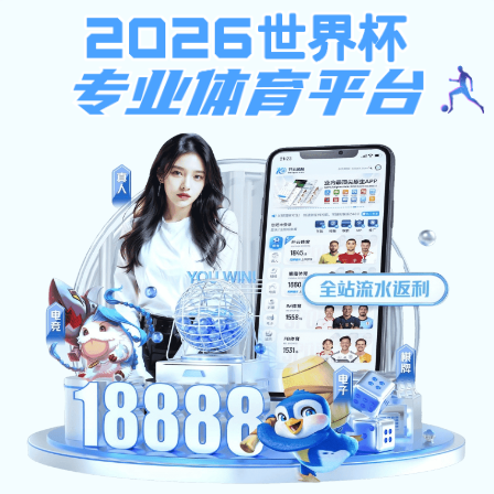
注册入口
牛八体育首页
—— 比赛