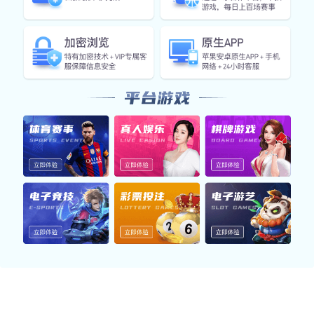
较为紧密时，他会选择拉开空间，为队友创造投篮机
会。这样的多面性让他成为了极具威胁性的选手，对
中锋提出了更高要求。
2、团队配合的重要性
除了个人技术外，阿德巴约在球队中的角色也显得尤
为重要。他擅长与队友进行默契配合，通过不断移动
和掩护来创造空位机会。在这种情况下，中锋要特别
注意与其他防守队员之间的沟通与协作，以便及时调
整站位，有效防止被对方突破。
例如，当阿德巴约掩护后顺下时，如果中锋未能迅速
做出反应，很可能会导致其轻松得分。因此，中锋必
须随时关注场上动态，不仅要盯住自己负责的人，还